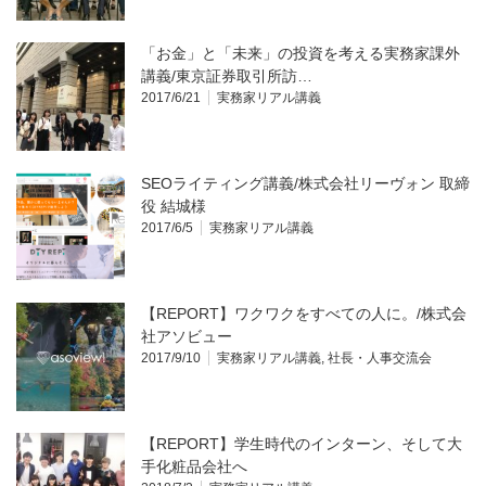
「お金」と「未来」の投資を考える実務家課外
講義/東京証券取引所訪…
2017/6/21
実務家リアル講義
SEOライティング講義/株式会社リーヴォン 取締
役 結城様
2017/6/5
実務家リアル講義
【REPORT】ワクワクをすべての人に。/株式会
社アソビュー
2017/9/10
実務家リアル講義
,
社長・人事交流会
【REPORT】学生時代のインターン、そして大
手化粧品会社へ