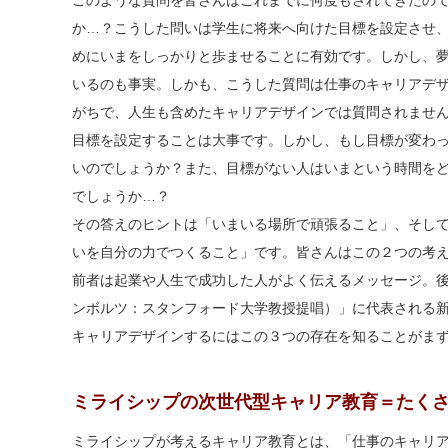
このような質問を皆さんはこれまでに何度もされてきたの
か…？こうした問いは学生に将来へ向けた目標を設定させ
めにいまをしっかりと歩ませることに有効です。しかし、
いるのも事実。しかも、こうした質問は仕事のキャリアデ
がちで、人生も含めたキャリアデザインでは質問されませ
目標を設定することは大事です。しかし、もし目標が変わ
いのでしょうか？また、目標がない人はいまという時間を
でしょうか…？
その答えのヒントは「いまいる場所で頑張ること」、そし
いを自分の力でつくること」です。皆さんはこの２つの考
前者は起業や人生で成功した人がよく伝えるメッセージ。後
ンボルツ：スタンフォード大学教授提唱）」に代表される
キャリアデザインするにはこの３つの存在を知ることがま
ミライシップの次世代型キャリア教育＝たく
ミライシップが考えるキャリア教育とは、「仕事のキャリ