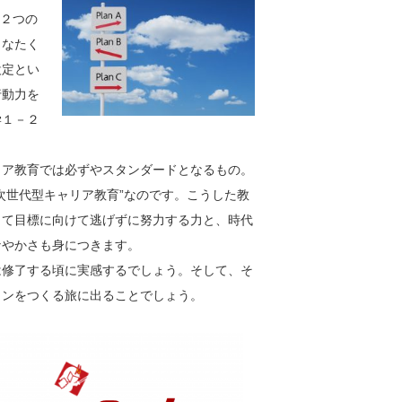
」の２つの
うなたく
設定とい
行動力を
学１－２
リア教育では必ずやスタンダードとなるもの。
次世代型キャリア教育”なのです。こうした教
して目標に向けて逃げずに努力する力と、時代
なやかさも身につきます。
は修了する頃に実感するでしょう。そして、そ
インをつくる旅に出ることでしょう。