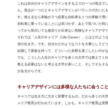
これは自分のキャリアデザインをする上での一つの視点で
ん。視点が一つだとキャリアデザインがバランスの欠いた
す。例えるなら車輪が２つ必要な自転車を１つの車輪で漕
自転車に乗っていることには気づかず、あとで気づいた時
ってから気付いても後戻りが出来ない危険なキャリアデザ
それでは「人生のキャリア（Life Career）」とはどの
涯の生き方」です。自分がどのようなコトを大事にしてど
結婚して家族を持って、どういった余暇を過ごしたいのか
でも、こうした人生のキャリアを多くの大学では教えてく
教える必要はないと考える大学が多いこと、そしてそもそ
があるからです。
キャリアデザインには多様な人たちに会うこ
キャリアは生き方に大きく影響するもの。だから多くの大
ャリア教育が行われています。しかも、キャリア教育は実