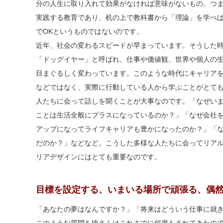
分の人生に取り入れて効果がなければ意味がないもの。つ
実践する教育であり、机の上で教科書から「理論」を学べ
でOKというものではないのです。
近年、社会の変わるスピードが早まっています。そうした
「ドッグイヤー」と呼ばれ、仕事や価値観、世界や個人の
目まぐるしく変わっています。このような時代にキャリア
などではなく、実際に行動している人から学ぶことがとて
人たちに会って話しを聞くことが大事なのです。「なぜい
ことは生活全般にプラスになっているのか？」「なぜ会社
アップになってライフキャリアも豊かになったのか？」「
だのか？」などなど。こうした多様な人たちに会ってリア
リアデザインにはとても重要なのです。
目標を設定する、いまいる場所で頑張る、偶
「あなたの夢はなんですか？」「将来はどういう仕事に就