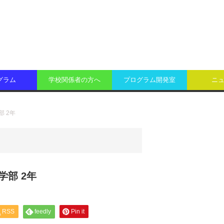
グラム
学校関係者の方へ
プログラム開発室
ニ
 2年
学部 2年
RSS
feedly
Pin it