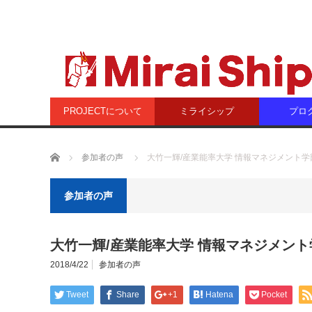
PROJECTについて
ミライシップ
プロ
ホーム
参加者の声
大竹一輝/産業能率大学 情報マネジメント学部
参加者の声
大竹一輝/産業能率大学 情報マネジメント
2018/4/22
参加者の声
Tweet
Share
+1
Hatena
Pocket