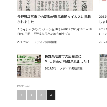
長野県塩尻市での活動が塩尻市民タイムスに掲載
20
されました
しま
ミライシップのインターン生18名が2017年06月16日～18
201
日の3日間、長野県塩尻市の地方創生プロ…
た！
2017/6/29
メディア掲載情報
2017/
長野県塩尻市の広報誌に
MiraiShipが掲載されました！
2017/5/1
メディア掲載情報
PAGE NAVI
«
1
2
3