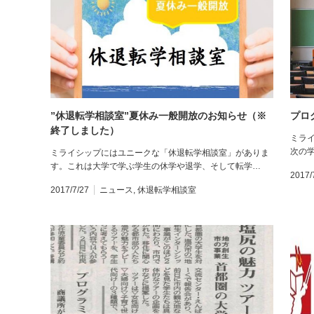
”休退転学相談室”夏休み一般開放のお知らせ（※
プロ
終了しました）
ミラ
次の
ミライシップにはユニークな「休退転学相談室」がありま
す。これは大学で学ぶ学生の休学や退学、そして転学…
2017/
2017/7/27
ニュース
,
休退転学相談室