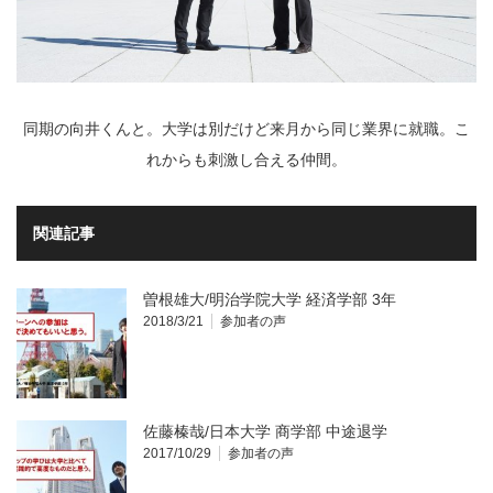
同期の向井くんと。大学は別だけど来月から同じ業界に就職。こ
れからも刺激し合える仲間。
関連記事
曽根雄大/明治学院大学 経済学部 3年
2018/3/21
参加者の声
佐藤榛哉/日本大学 商学部 中途退学
2017/10/29
参加者の声