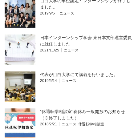
目白大学の単位認定インターンシップが終了し
ました。
2019/9/6
ニュース
日本インターンシップ学会 東日本支部運営委員
に就任しました
2021/11/25
ニュース
代表が目白大学にて講義を行いました。
2019/5/14
ニュース
”休退転学相談室”春休み一般開放のお知らせ
（※終了しました）
2018/2/21
ニュース
,
休退転学相談室