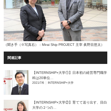
（聞き手（※写真右）：Mirai Ship PROJECT 主宰 眞野目悠太）
関連記事
【INTERNSHIP×大学①】日本初の経営専門職学
科は20単位…
2021/7/6
INTERNSHIP×大学
【INTERNSHIP×大学②】育てて送り出す、目白
大学の２つの…