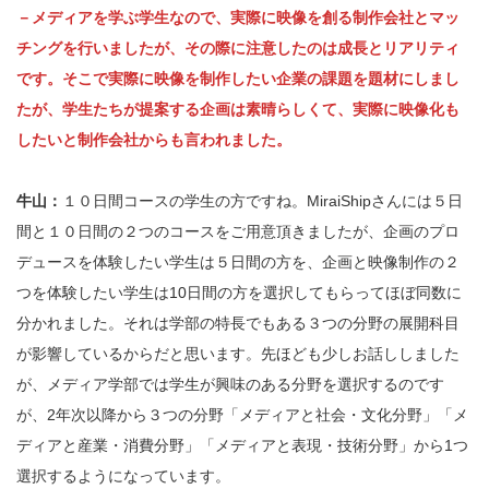
－メディアを学ぶ学生なので、実際に映像を創る制作会社とマッ
チングを行いましたが、その際に注意したのは成長とリアリティ
です。そこで実際に映像を制作したい企業の課題を題材にしまし
たが、学生たちが提案する企画は素晴らしくて、実際に映像化も
したいと制作会社からも言われました。
牛山：
１０日間コースの学生の方ですね。MiraiShipさんには５日
間と１０日間の２つのコースをご用意頂きましたが、企画のプロ
デュースを体験したい学生は５日間の方を、企画と映像制作の２
つを体験したい学生は10日間の方を選択してもらってほぼ同数に
分かれました。それは学部の特長でもある３つの分野の展開科目
が影響しているからだと思います。先ほども少しお話ししました
が、メディア学部では学生が興味のある分野を選択するのです
が、2年次以降から３つの分野「メディアと社会・文化分野」「メ
ディアと産業・消費分野」「メディアと表現・技術分野」から1つ
選択するようになっています。